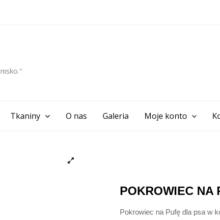
nisko."
Tkaniny
O nas
Galeria
Moje konto
K
POKROWIEC NA 
Pokrowiec na Pufę dla psa w k