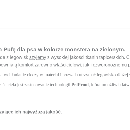
 Pufę dla psa w kolorze monstera na zielonym.
żde z legowisk
szyjemy
z wysokiej jakości tkanin tapicerskich. 
wniają komfort zarówno właścicielowi, jak i czworonożnemu pr
cza wchłanianie cieczy w materiał i pozwala utrzymać legowisko dłużej 
ciciela jest zastosowanie technologii
PetProof
, która umożliwia łatw
dzające ich najwyższą jakość
.