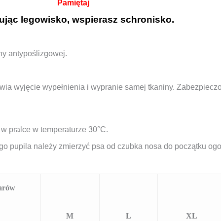
Pamiętaj
jąc legowisko, wspierasz schronisko.
 antypoślizgowej.
wia wyjęcie wypełnienia i wypranie samej tkaniny. Zabezpieczon
 pralce w temperaturze 30°C.
o pupila należy zmierzyć psa od czubka nosa do początku og
arów
M
L
XL